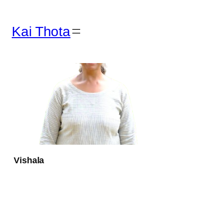
Kai Thota
Vishala